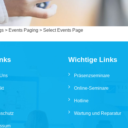
gs > Events Paging > Select Events Page
inks
Wichtige Links
 Uns
Präsenzseminare
kt
Online-Seminare
Hotline
schutz
Wartung und Reparatur
essum