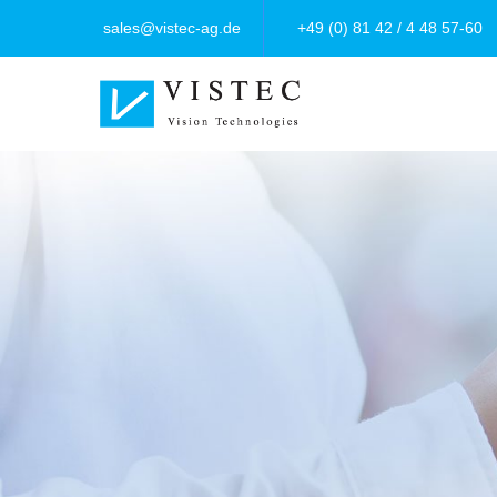
sales@vistec-ag.de
+49 (0) 81 42 / 4 48 57-60