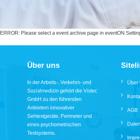
ERROR: Please select a event archive page in eventON Settin
Über uns
Sitel
In der Arbeits-, Verkehrs- und
Über
Sozialmedizin gehört die Vistec
Konta
GmbH zu den führenden
Anbietern innovativer
AGB
Sehtestgeräte, Perimeter und
Daten
eines psychometrischen
Testsystems.
Impr