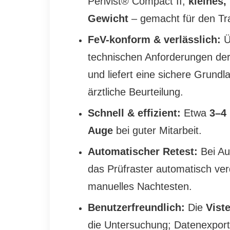
Perivist
®
Compact II;
kleines,
Gewicht
– gemacht für den Tr
FeV-konform & verlässlich:
Ü
technischen Anforderungen der
und liefert eine sichere Grundla
ärztliche Beurteilung.
Schnell & effizient:
Etwa
3–4
Auge
bei guter Mitarbeit.
Automatischer Retest:
Bei Auf
das Prüfraster automatisch ver
manuelles Nachtesten.
Benutzerfreundlich:
Die
Vist
die Untersuchung; Datenexport d