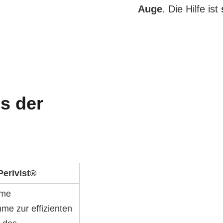
Auge
. Die Hilfe ist
s der
 Perivist®
rme
me zur effizienten