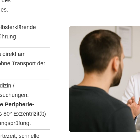
g des
des.
elbsterklärende
ührung
s direkt am
ohne Transport der
izin /
rsuchungen:
 Peripherie-
s 80° Exzentrizität)
nungsprüfung.
tezeit, schnelle