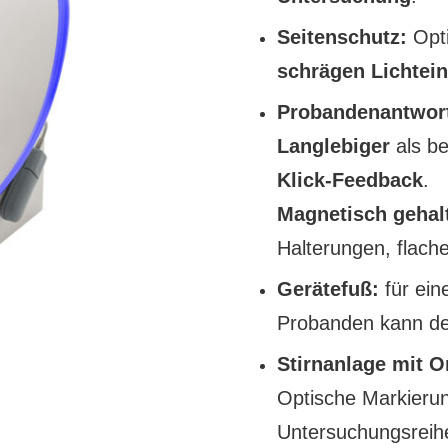
Seitenschutz:
Opti
schrägen Lichtein
Probandenantwort
Langlebiger
als be
Klick-Feedback
.
Magnetisch gehal
Halterungen, flach
Gerätefuß:
für ei
Probanden kann de
Stirnanlage mit O
Optische Markierun
Untersuchungsreih