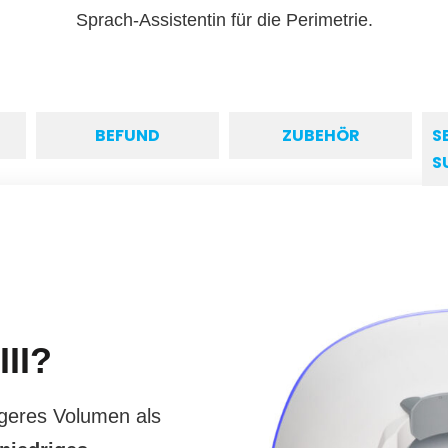
Sprach-Assistentin für die Perimetrie.
BEFUND
ZUBEHÖR
S
S
II?
geres Volumen als