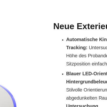
Neue Exterie
Automatische Kinn
Tracking:
Untersuc
Höhe des Probanden
Sitzposition einfach
Blauer LED-Orient
Hintergrundbeleu
Stilvolle Orientier
abgedunkelten Ra
Untersuchung
.