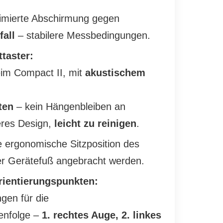
mierte Abschirmung gegen
fall
– stabilere Messbedingungen.
taster:
im Compact II, mit
akustischem
ten
– kein Hängenbleiben an
eres Design,
leicht zu reinigen
.
ne ergonomische Sitzposition des
r Gerätefuß angebracht werden.
rientierungspunkten:
gen für die
enfolge –
1. rechtes Auge, 2. linkes