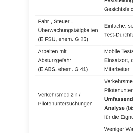
Feststellun
Gesichtsfel
Fahr-, Steuer-,
Einfache, s
Überwachungstätigkeiten
Test-Durchf
(E FSÜ, ehem. G 25)
Arbeiten mit
Mobile Test
Absturzgefahr
Einsatzort, 
(E ABS, ehem. G 41)
Mitarbeiter
Verkehrsmed
Pilotenunte
Verkehrsmedizin /
Umfassende
Pilotenuntersuchungen
Analyse
(bi
für die Eig
Weniger War