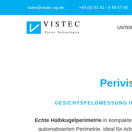
sales@vistec-ag.de
+49 (0) 81 42 / 4 48 57-60
UNTE
Perivi
GESICHTSFELDMESSUNG IN
Echte Halbkugelperimetrie
in kompakte
automatisierten Perimetrie.
Ideal für Arb