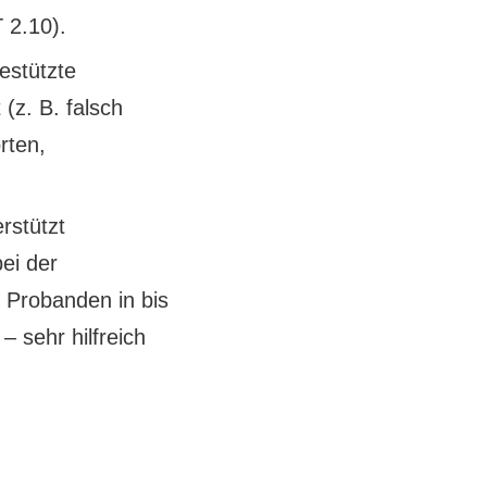
 2.10).
stützte
t (z. B.
falsch
orten
,
rstützt
ei der
 Probanden in bis
– sehr hilfreich