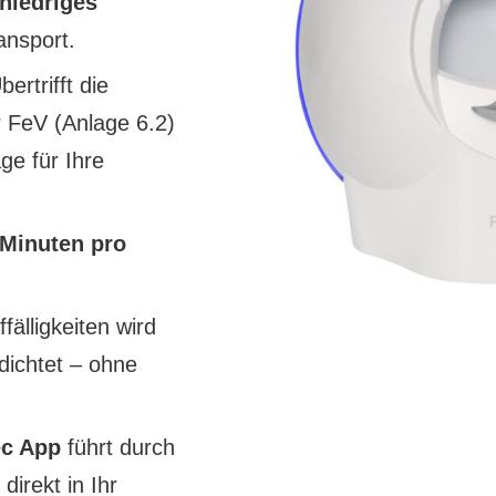
 niedriges
ansport.
bertrifft die
 FeV (Anlage 6.2)
ge für Ihre
 Minuten pro
fälligkeiten wird
dichtet – ohne
ec App
führt durch
irekt in Ihr