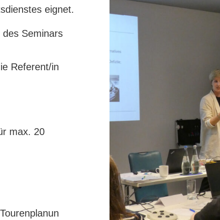
tsdienstes eignet.
t des Seminars
ie Referent/in
für max.
20
.
 Tourenplanun