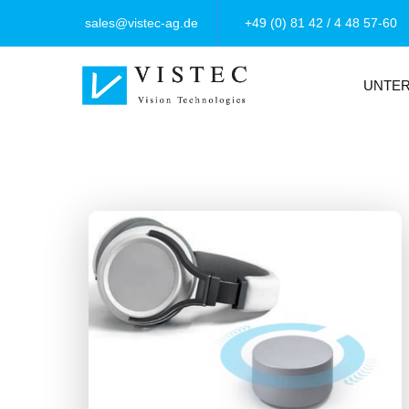
sales@vistec-ag.de
+49 (0) 81 42 / 4 48 57-60
UNTE