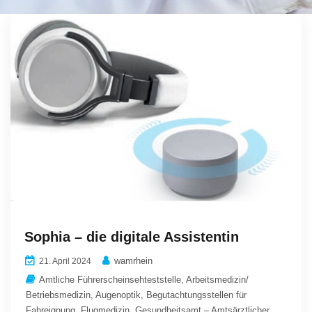
Sophia – die digitale Assistentin
wamrhein
21. April 2024
Amtliche Führerscheinsehteststelle
,
Arbeitsmedizin/
Betriebsmedizin
,
Augenoptik
,
Begutachtungsstellen für
Fahreignung
,
Flugmedizin
,
Gesundheitsamt – Amtsärztlicher