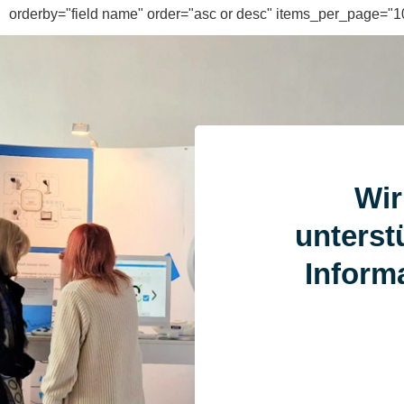
orderby="field name" order="asc or desc" items_per_page="
Wir
unterstü
Informa