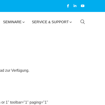
SEMINARE
SERVICE & SUPPORT
oad zur Verfügung.
or 1" toolbar="1" paging="1"