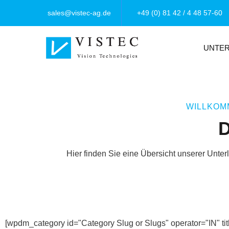
sales@vistec-ag.de
+49 (0) 81 42 / 4 48 57-60
UNTE
WILLKOM
D
Hier finden Sie eine Übersicht unserer Unte
[wpdm_category id="Category Slug or Slugs" operator="IN" ti