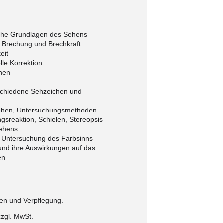
sche Grundlagen des Sehens
, Brechung und Brechkraft
eit
elle Korrektion
ehen
schiedene Sehzeichen und
ehen, Untersuchungsmethoden
ngsreaktion, Schielen, Stereopsis
sehens
, Untersuchung des Farbsinns
nd ihre Auswirkungen auf das
en
gen und Verpflegung.
zzgl.
MwSt.