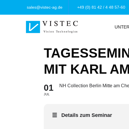
sales@vistec-ag.de
+49 (0) 81 42 / 4 48 57-60
UNTE
TAGESSEMIN
MIT KARL A
01
NH Collection Berlin Mitte am Chec
JUL
Details zum Seminar