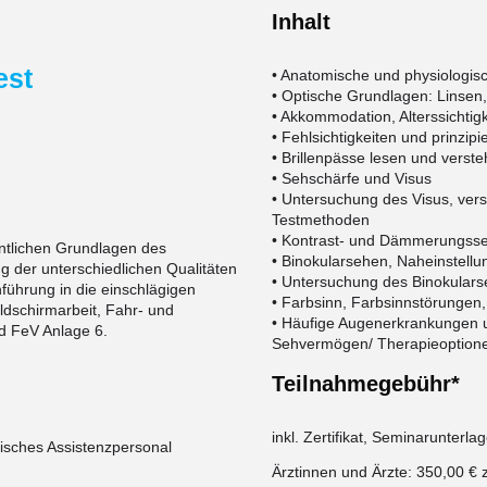
Inhalt
est
• Anatomische und physiologi
• Optische Grundlagen: Linsen
• Akkommodation, Alterssichtigk
• Fehlsichtigkeiten und prinzipi
• Brillenpässe lesen und verst
• Sehschärfe und Visus
• Untersuchung des Visus, ver
Testmethoden
• Kontrast- und Dämmerungss
entlichen Grundlagen des
• Binokularsehen, Naheinstellu
 der unterschiedlichen Qualitäten
• Untersuchung des Binokular
nführung in die einschlägigen
• Farbsinn, Farbsinnstörungen
ildschirmarbeit, Fahr- und
• Häufige Augenerkrankungen u
nd FeV Anlage 6.
Sehvermögen/ Therapieoption
Teilnahmegebühr*
inkl.
Zertifikat, Seminarunterla
nisches Assistenzpersonal
Ärztinnen und Ärzte: 350,00 € 