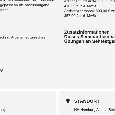
iedlichen Methoden zur Korrektion
Ärztinnen und Ärzte: 350,00 € 
gepasst an die Arbeitsaufgabe.
416,50 € inkl. MwSt.
hilfen.
Assistenzpersonal: 300,00 € zz
357,00 € inkl. MwSt.
Zusatzinformationen
Dieses Seminar beinhal
edizin, Arbeitsmedizinisches
Übungen an Sehtestger
ng
STANDORT
NH Hamburg Altona, St
00)