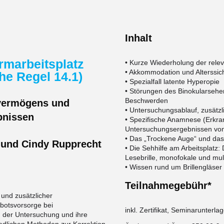
Inhalt
rmarbeitsplatz
• Kurze Wiederholung der rele
• Akkommodation und Alterssicht
he Regel 14.1)
• Spezialfall latente Hyperopie
• Störungen des Binokularsehe
Beschwerden
vermögens und
• Untersuchungsablauf, zusätz
bnissen
• Spezifische Anamnese (Erkr
Untersuchungsergebnissen von
• Das „Trockene Auge“ und das
 und Cindy Rupprecht
• Die Sehhilfe am Arbeitsplatz: Di
Lesebrille, monofokale und mult
• Wissen rund um Brillengläser 
Teilnahmegebühr*
und zusätzlicher
botsvorsorge bei
inkl.
Zertifikat, Seminarunterla
n der Untersuchung und ihre