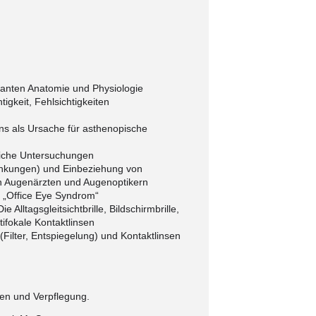
vanten Anatomie und Physiologie
igkeit, Fehlsichtigkeiten
ns als Ursache für asthenopische
liche Untersuchungen
ankungen) und Einbeziehung von
 Augenärzten und Augenoptikern
 „Office Eye Syndrom“
e Alltagsgleitsichtbrille, Bildschirmbrille,
ifokale Kontaktlinsen
(Filter, Entspiegelung) und Kontaktlinsen
gen und Verpflegung.